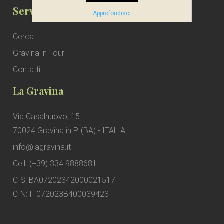
Servizio Clienti
Approfondisci
Cerca
Gravina in Tour
Contatti
La Gravina
Via Casalnuovo, 15
70024 Gravina in P. (BA) - ITALIA
info@lagravina.it
Cell. (+39) 334 9888681
CIS: BA07202342000021517
CIN: IT072023B400039423